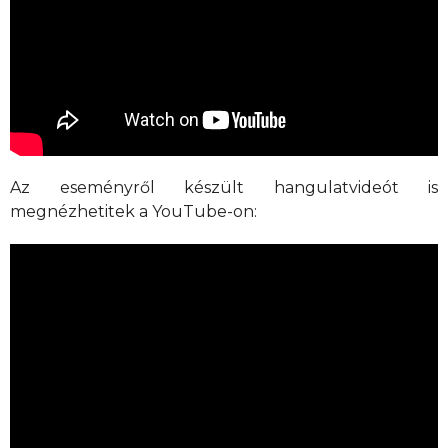
Az eseményről készült hangulatvideót is
megnézhetitek a YouTube-on: