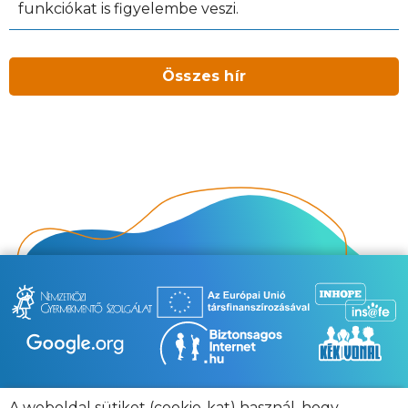
funkciókat is figyelembe veszi.
Összes hír
A weboldal sütiket (cookie-kat) használ, hogy