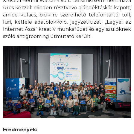
XIAOMI Redmi Watch 4 volt. De senki sem ment haza
üres kézzel: minden résztvevő ajándéktáskát kapott,
amibe kulacs, biciklire szerelhető telefontartó, toll,
lufi, kétféle adatblokkoló, jegyzetfüzet, „Legyél az
Internet Ásza” kreatív munkafüzet és egy szülőknek
szóló antigrooming útmutató került.
Eredmények: