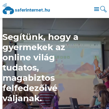
Segítünk, hogy a
gyermekek az
online világ
tudatos,
magabiztos
felfedezőivé
váljanak.