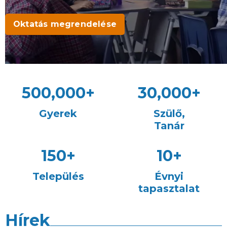
Oktatás megrendelése
500,000
+
30,000
+
Gyerek
Szülő,
Tanár
150
+
10
+
Település
Évnyi
tapasztalat
Hírek