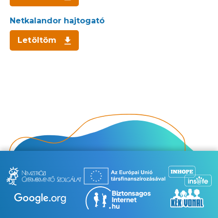
Netkalandor hajtogató
Letöltöm