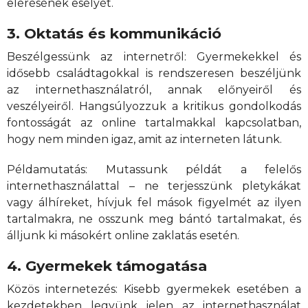
elérésének esélyét.
3. Oktatás és kommunikáció
Beszélgessünk az internetről: Gyermekekkel és
idősebb családtagokkal is rendszeresen beszéljünk
az internethasználatról, annak előnyeiről és
veszélyeiről. Hangsúlyozzuk a kritikus gondolkodás
fontosságát az online tartalmakkal kapcsolatban,
hogy nem minden igaz, amit az interneten látunk.
Példamutatás: Mutassunk példát a felelős
internethasználattal – ne terjesszünk pletykákat
vagy álhíreket, hívjuk fel mások figyelmét az ilyen
tartalmakra, ne osszunk meg bántó tartalmakat, és
álljunk ki másokért online zaklatás esetén.
4. Gyermekek támogatása
Közös internetezés: Kisebb gyermekek esetében a
kezdetekben legyünk jelen az internethasználat