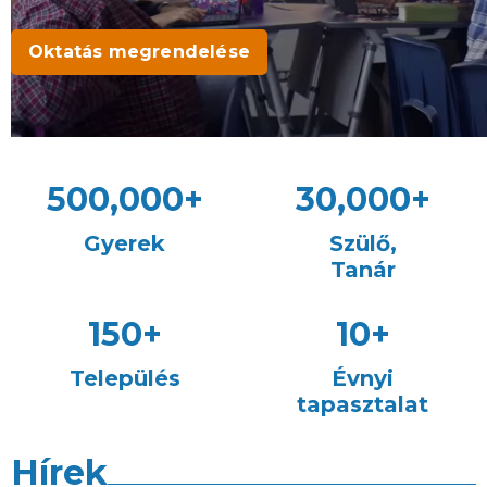
Oktatás megrendelése
500,000
+
30,000
+
Gyerek
Szülő,
Tanár
150
+
10
+
Település
Évnyi
tapasztalat
Hírek