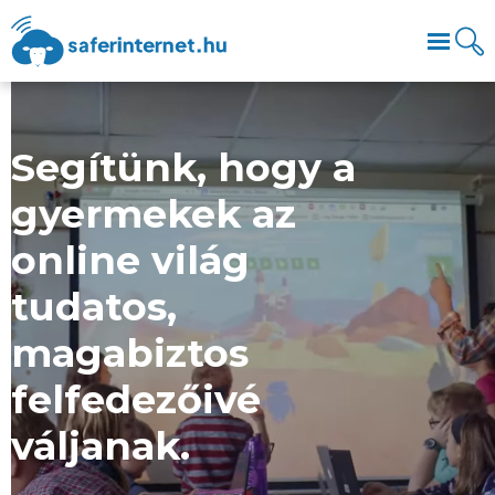
Segítünk, hogy a
gyermekek az
online világ
tudatos,
magabiztos
felfedezőivé
váljanak.