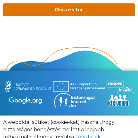
Összes hír
A weboldal sütiket (cookie-kat) használ, hogy
Adatvédelmi nyilatkozat
Jogi nyilatkozat
biztonságos böngészés mellett a legjobb
Impresszum
Etikai Kódex
Kapcsolat
felhasználói élményt nyújtsa.
Részletek