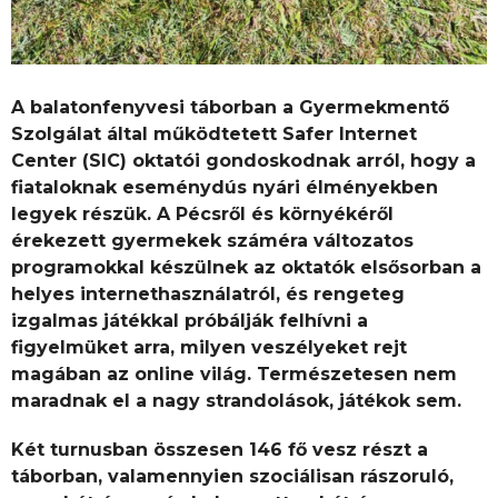
A balatonfenyvesi táborban a Gyermekmentő
Szolgálat által működtetett Safer Internet
Center (SIC) oktatói gondoskodnak arról, hogy a
fiataloknak eseménydús nyári élményekben
legyek részük. A Pécsről és környékéről
érekezett gyermekek száméra változatos
programokkal készülnek az oktatók elsősorban a
helyes internethasználatról, és rengeteg
izgalmas játékkal próbálják felhívni a
figyelmüket arra, milyen veszélyeket rejt
magában az online világ. Természetesen nem
maradnak el a nagy strandolások, játékok sem.
Két turnusban összesen 146 fő vesz részt a
táborban, valamennyien szociálisan rászoruló,